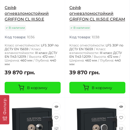
Сейф
Сейф
огневзломостойкий
огневзломостойкий
GRIFFON CL III.50.Е
GRIFFON CL III.50.Е CREAM
В наличии
В наличии
Код товара:
1036
Код товара:
1038
Класс огнестойкости:
LFS 30P по
Класс огнестойкости:
LFS 30P по
ДСТУ EN 15659
Класс
ДСТУ EN 15659
Класс
взламостойкости:
III класс ДСТУ
взламостойкости:
III класс ДСТУ
EN 1143-1:2019
Высота:
472 мм
EN 1143-1:2019
Высота:
472 мм
Ширина:
460 мм
Глубина:
440
Ширина:
460 мм
Глубина:
440
мм
мм
39 870 грн.
39 870 грн.
В корзину
В корзину
Фильтр