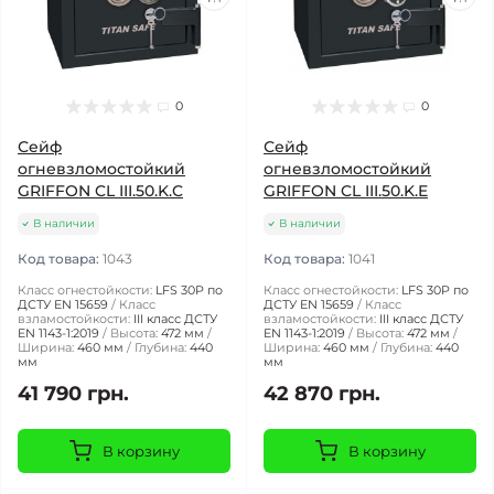
0
0
Сейф
Сейф
огневзломостойкий
огневзломостойкий
GRIFFON CL III.50.K.C
GRIFFON CL III.50.K.E
В наличии
В наличии
Код товара:
1043
Код товара:
1041
Класс огнестойкости:
LFS 30P по
Класс огнестойкости:
LFS 30P по
ДСТУ EN 15659
Класс
ДСТУ EN 15659
Класс
взламостойкости:
III класс ДСТУ
взламостойкости:
III класс ДСТУ
EN 1143-1:2019
Высота:
472 мм
EN 1143-1:2019
Высота:
472 мм
Ширина:
460 мм
Глубина:
440
Ширина:
460 мм
Глубина:
440
мм
мм
41 790 грн.
42 870 грн.
В корзину
В корзину