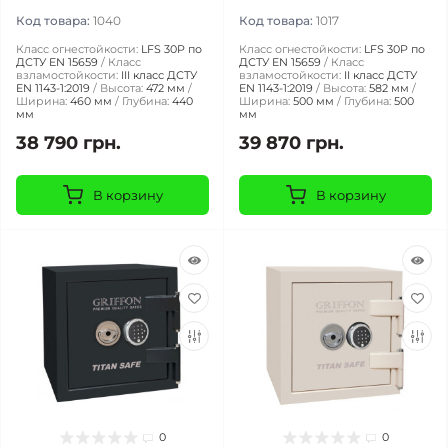
Код товара:
1040
Код товара:
1017
Класс огнестойкости:
LFS 30P по
Класс огнестойкости:
LFS 30P по
ДСТУ EN 15659
Класс
ДСТУ EN 15659
Класс
взламостойкости:
III класс ДСТУ
взламостойкости:
II класc ДСТУ
EN 1143-1:2019
Высота:
472 мм
EN 1143-1:2019
Высота:
582 мм
Ширина:
460 мм
Глубина:
440
Ширина:
500 мм
Глубина:
500
мм
мм
38 790 грн.
39 870 грн.
В корзину
В корзину
0
0