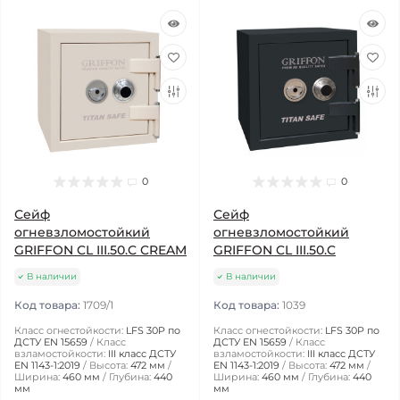
0
0
Сейф
Сейф
огневзломостойкий
огневзломостойкий
GRIFFON CL III.50.C CREAM
GRIFFON CL III.50.C
В наличии
В наличии
Код товара:
1709/1
Код товара:
1039
Класс огнестойкости:
LFS 30P по
Класс огнестойкости:
LFS 30P по
ДСТУ EN 15659
Класс
ДСТУ EN 15659
Класс
взламостойкости:
III класс ДСТУ
взламостойкости:
III класс ДСТУ
EN 1143-1:2019
Высота:
472 мм
EN 1143-1:2019
Высота:
472 мм
Ширина:
460 мм
Глубина:
440
Ширина:
460 мм
Глубина:
440
мм
мм