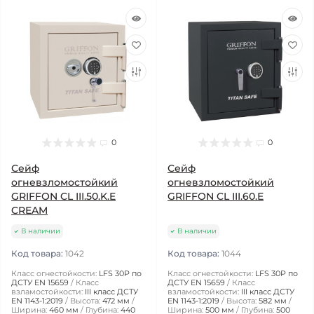
0
0
Сейф
Сейф
огневзломостойкий
огневзломостойкий
GRIFFON CL III.50.K.E
GRIFFON CL III.60.Е
CREAM
В наличии
В наличии
Код товара:
1042
Код товара:
1044
Класс огнестойкости:
LFS 30P по
Класс огнестойкости:
LFS 30P по
ДСТУ EN 15659
Класс
ДСТУ EN 15659
Класс
взламостойкости:
III класс ДСТУ
взламостойкости:
III класс ДСТУ
EN 1143-1:2019
Высота:
472 мм
EN 1143-1:2019
Высота:
582 мм
Ширина:
460 мм
Глубина:
440
Ширина:
500 мм
Глубина:
500