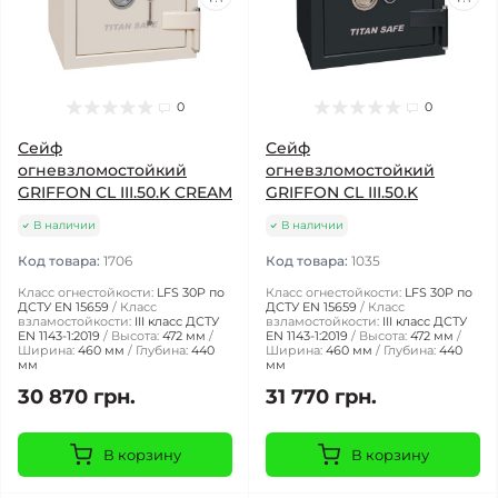
0
0
Сейф
Сейф
огневзломостойкий
огневзломостойкий
GRIFFON CL III.50.K CREAM
GRIFFON CL III.50.K
В наличии
В наличии
Код товара:
1706
Код товара:
1035
Класс огнестойкости:
LFS 30P по
Класс огнестойкости:
LFS 30P по
ДСТУ EN 15659
Класс
ДСТУ EN 15659
Класс
взламостойкости:
III класс ДСТУ
взламостойкости:
III класс ДСТУ
EN 1143-1:2019
Высота:
472 мм
EN 1143-1:2019
Высота:
472 мм
Ширина:
460 мм
Глубина:
440
Ширина:
460 мм
Глубина:
440
мм
мм
30 870 грн.
31 770 грн.
В корзину
В корзину