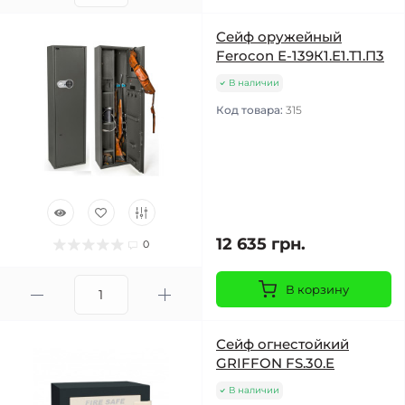
Сейф оружейный
Ferocon Е-139К1.Е1.Т1.П3
В наличии
Код товара:
315
12 635 грн.
0
В корзину
Сейф огнестойкий
GRIFFON FS.30.E
В наличии