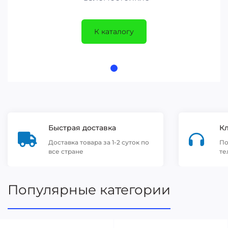
К каталогу
Быстрая доставка
К
Доставка товара за 1-2 суток по
По
все стране
те
Популярные категории