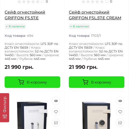
0
0
Сейф огнестойкий
Сейф огнестойкий
GRIFFON FS.57.E
GRIFFON FSL.57.E CREAM
В наличии
В наличии
Код товара:
494
Код товара:
1703/1
Класс огнестойкости:
LFS 30P по
Класс огнестойкости:
LFS 30P по
ДСТУ EN 15659
Класс
ДСТУ EN 15659
Класс
взламостойкости:
S2 по ДСТУ EN
взламостойкости:
S2 по ДСТУ EN
14450
Высота:
560 мм
Ширина:
14450
Высота:
560 мм
Ширина:
445 мм
Глубина:
445 мм
445 мм
Глубина:
445 мм
21 990 грн.
21 990 грн.
В корзину
В корзину
Фильтр