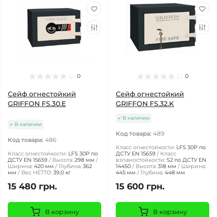
0
0
Сейф огнестойкий
Сейф огнестойкий
GRIFFON FS.30.E
GRIFFON FS.32.K
В наличии
В наличии
Код товара:
489
Код товара:
486
Класс огнестойкости:
LFS 30P по
Класс огнестойкости:
LFS 30P по
ДСТУ EN 15659
Класс
ДСТУ EN 15659
Высота:
298 мм
взламостойкости:
S2 по ДСТУ EN
Ширина:
420 мм
Глубина:
362
14450
Высота:
318 мм
Ширина:
мм
Вес НЕТТО:
39,0 кг
445 мм
Глубина:
448 мм
15 480 грн.
15 600 грн.
В корзину
В корзину