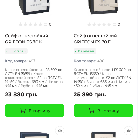
0
0
Сейф огнестойкий
Сейф огнестойкий
GRIFFON FS.70.K
GRIFFON FS.70.E
В наличии
В наличии
Код товара:
497
Код товара:
496
Класс огнестойкости:
LFS 30P по
Класс огнестойкости:
LFS 30P по
ДСТУ EN 15659
Класс
ДСТУ EN 15659
Класс
взламостойкости:
S2 по ДСТУ EN
взламостойкости:
S2 по ДСТУ EN
14450
Высота:
683 мм
Ширина:
14450
Высота:
683 мм
Ширина:
445 мм
Глубина:
445 мм
450 мм
Глубина:
445 мм
23 880 грн.
25 890 грн.
В корзину
В корзину