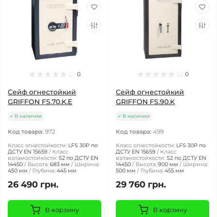
0
0
Сейф огнестойкий
Сейф огнестойкий
GRIFFON FS.70.K.E
GRIFFON FS.90.K
В наличии
В наличии
Код товара:
972
Код товара:
499
Класс огнестойкости:
LFS 30P по
Класс огнестойкости:
LFS 30P по
ДСТУ EN 15659
Класс
ДСТУ EN 15659
Класс
взламостойкости:
S2 по ДСТУ EN
взламостойкости:
S2 по ДСТУ EN
14450
Высота:
683 мм
Ширина:
14450
Высота:
900 мм
Ширина:
450 мм
Глубина:
445 мм
500 мм
Глубина:
455 мм
26 490 грн.
29 760 грн.
В корзину
В корзину