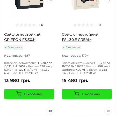
0
0
Сейф огнестойкий
Сейф огнестойкий
GRIFFON FS.30.K
FSL.30.E CREAM
В наличии
В наличии
Код товара:
487
Код товара:
1704
Класс огнестойкости:
LFS 30P по
Класс огнестойкости:
LFS 30P по
ДСТУ EN 15659
Высота:
298 мм
ДСТУ EN 15659
Высота:
298 мм
Ширина:
420 мм
Глубина:
362
Ширина:
420 мм
Глубина:
362
мм
Вес НЕТТО:
39,0 кг
мм
Вес НЕТТО:
20,0 кг
13 980 грн.
15 480 грн.
В корзину
В корзину