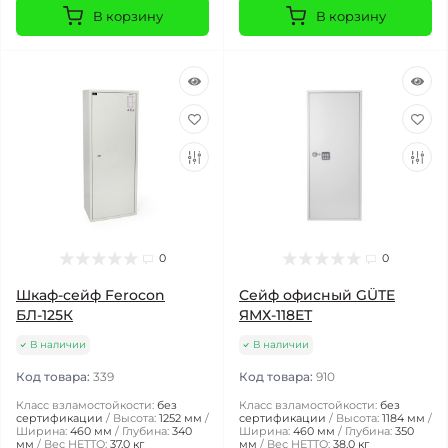
В корзину
В корзину
0
0
Шкаф-сейф Ferocon
Сейф офисный GÜTE
БЛ-125К
ЯМХ-118ЕТ
В наличии
В наличии
Код товара:
339
Код товара:
910
Класс взламостойкости:
без
Класс взламостойкости:
без
сертификации
Высота:
1252 мм
сертификации
Высота:
1184 мм
Ширина:
460 мм
Глубина:
340
Ширина:
460 мм
Глубина:
350
мм
Вес НЕТТО:
37,0 кг
мм
Вес НЕТТО:
38,0 кг