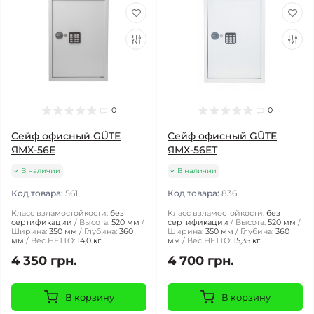
0
0
Сейф офисный GÜTE
Сейф офисный GÜTE
ЯМХ-56Е
ЯМХ-56ЕТ
В наличии
В наличии
Код товара:
561
Код товара:
836
Класс взламостойкости:
без
Класс взламостойкости:
без
сертификации
Высота:
520 мм
сертификации
Высота:
520 мм
Ширина:
350 мм
Глубина:
360
Ширина:
350 мм
Глубина:
360
мм
Вес НЕТТО:
14,0 кг
мм
Вес НЕТТО:
15,35 кг
4 350 грн.
4 700 грн.
В корзину
В корзину