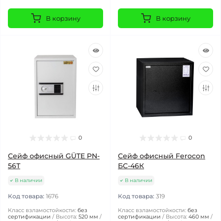
В корзину
В корзину
0
0
Сейф офисный GÜTE PN-
Сейф офисный Ferocon
56Т
БС-46К
В наличии
В наличии
Код товара:
1676
Код товара:
319
Класс взламостойкости:
без
Класс взламостойкости:
без
сертификации
Высота:
520 мм
сертификации
Высота:
460 мм