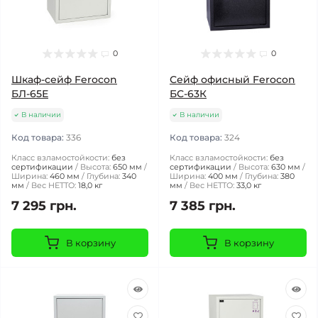
0
0
Шкаф-сейф Ferocon
Сейф офисный Ferocon
БЛ-65Е
БС-63К
В наличии
В наличии
Код товара:
336
Код товара:
324
Класс взламостойкости:
без
Класс взламостойкости:
без
сертификации
Высота:
650 мм
сертификации
Высота:
630 мм
Ширина:
460 мм
Глубина:
340
Ширина:
400 мм
Глубина:
380
мм
Вес НЕТТО:
18,0 кг
мм
Вес НЕТТО:
33,0 кг
7 295 грн.
7 385 грн.
В корзину
В корзину