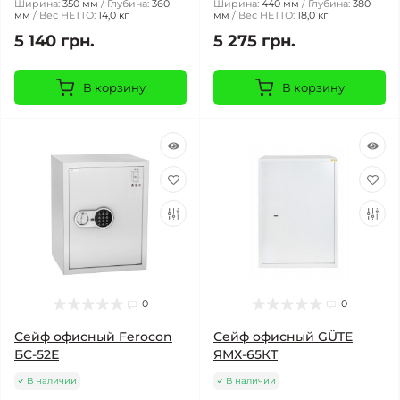
Ширина:
350 мм
Глубина:
360
Ширина:
440 мм
Глубина:
380
мм
Вес НЕТТО:
14,0 кг
мм
Вес НЕТТО:
18,0 кг
5 140 грн.
5 275 грн.
В корзину
В корзину
0
0
Сейф офисный Ferocon
Сейф офисный GÜTE
БС-52Е
ЯМХ-65КТ
В наличии
В наличии