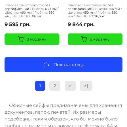
Класс взламостойкости:
без
Класс взламостойкости:
без
сертификации
Высота:
630 мм
сертификации
Высота:
450 мм
Ширина:
460 мм
Глубина:
390
Ширина:
450 мм
Глубина:
350
мм
Вес НЕТТО:
39,0 кг
мм
Вес НЕТТО:
26,0 кг
9 595 грн.
9 844 грн.
В корзину
В корзину
Показать еще
1
2
>
>|
Офисные сейфы
предназначены для хранения
документов, папок, печатей. Их размеры
подобраны таким образом, что бы можно было
свободно разместить документы формата А4 и