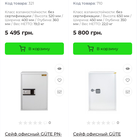
Код товара:
321
Код товара:
710
Класс взламостойкости:
без
Класс взламостойкости:
без
сертификации
Высота:
520 мм
сертификации
Высота:
650 мм
Ширина:
400 мм
Глубина:
360
Ширина:
450 мм
Глубина:
350
мм
Вес НЕТТО:
19,0 кг
мм
Вес НЕТТО:
22,0 кг
5 495 грн.
5 800 грн.
В корзину
В корзину
0
0
Сейф офисный GÜTE PN-
Сейф офисный GÜTE