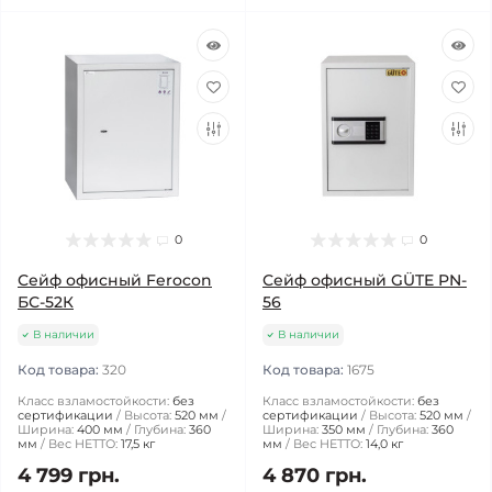
0
0
Сейф офисный Ferocon
Сейф офисный GÜTE PN-
БС-52К
56
В наличии
В наличии
Код товара:
320
Код товара:
1675
Класс взламостойкости:
без
Класс взламостойкости:
без
сертификации
Высота:
520 мм
сертификации
Высота:
520 мм
Ширина:
400 мм
Глубина:
360
Ширина:
350 мм
Глубина:
360
мм
Вес НЕТТО:
17,5 кг
мм
Вес НЕТТО:
14,0 кг
4 799 грн.
4 870 грн.