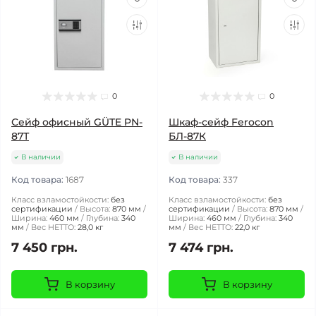
0
0
Сейф офисный GÜTE PN-
Шкаф-сейф Ferocon
87Т
БЛ-87К
В наличии
В наличии
Код товара:
1687
Код товара:
337
Класс взламостойкости:
без
Класс взламостойкости:
без
сертификации
Высота:
870 мм
сертификации
Высота:
870 мм
Ширина:
460 мм
Глубина:
340
Ширина:
460 мм
Глубина:
340
мм
Вес НЕТТО:
28,0 кг
мм
Вес НЕТТО:
22,0 кг
7 450 грн.
7 474 грн.
В корзину
В корзину