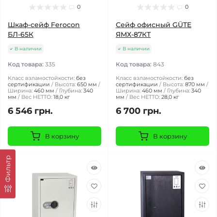
0
0
Шкаф-сейф Ferocon
Сейф офисный GÜTE
БЛ-65К
ЯМХ-87КТ
В наличии
В наличии
Код товара:
335
Код товара:
843
Класс взламостойкости:
без
Класс взламостойкости:
без
сертификации
Высота:
650 мм
сертификации
Высота:
870 мм
Ширина:
460 мм
Глубина:
340
Ширина:
460 мм
Глубина:
340
мм
Вес НЕТТО:
18,0 кг
мм
Вес НЕТТО:
28,0 кг
6 546 грн.
6 700 грн.
В корзину
В корзину
Фильтр