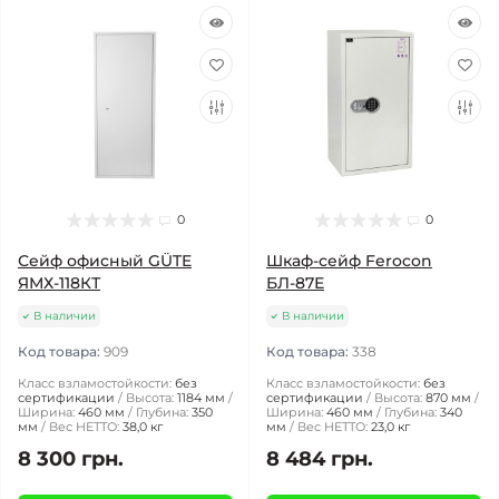
0
0
Сейф офисный GÜTE
Шкаф-сейф Ferocon
ЯМХ-118КТ
БЛ-87Е
В наличии
В наличии
Код товара:
909
Код товара:
338
Класс взламостойкости:
без
Класс взламостойкости:
без
сертификации
Высота:
1184 мм
сертификации
Высота:
870 мм
Ширина:
460 мм
Глубина:
350
Ширина:
460 мм
Глубина:
340
мм
Вес НЕТТО:
38,0 кг
мм
Вес НЕТТО:
23,0 кг
8 300 грн.
8 484 грн.