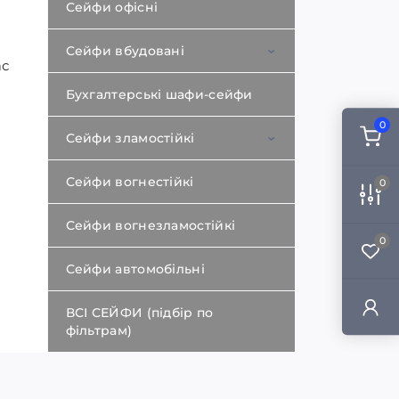
Сейфи офісні
Сейфи для рушниць
Сейфи вбудовані
Пістолетні сейфи
ас
Бухгалтерські шафи-сейфи
Сейфи вбудовані в стіну
0
Сейфи зламостійкі
Сейфи вбудовані в підлогу
Сейфи вогнестійкі
0 клас
0
Сейфи вогнезламостійкі
1 клас
0
Сейфи автомобільні
2 клас
ВСІ СЕЙФИ (підбір по
3 клас
фільтрам)