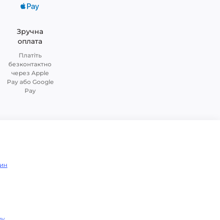
Зручна
оплата
Платіть
безконтактно
через Apple
Pay або Google
Pay
зин
ру