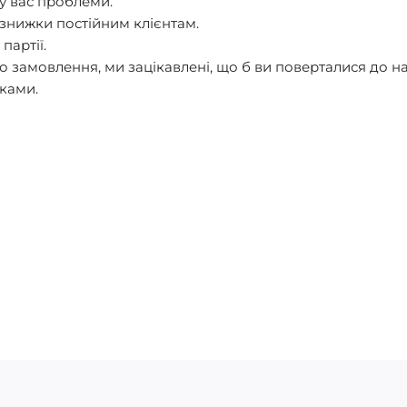
у вас проблеми.
знижки постійним клієнтам.
партії.
о замовлення, ми зацікавлені, що б ви поверталися до н
пками.