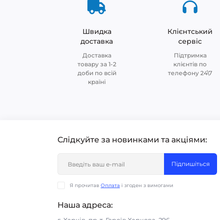
Швидка
Клієнтський
доставка
сервіс
Доставка
Підтримка
товару за 1-2
клієнтів по
доби по всій
телефону 24\7
країні
Слідкуйте за новинками та акціями:
Підпишіться
Я прочитав
Оплата
і згоден з вимогами
Наша адреса: