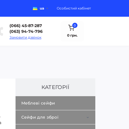
ua
Особистий кабінет
(066) 45-87-287
0
(063) 94-74-796
0 грн.
Замовити дзвінок
КАТЕГОРІЇ
Меблеві сейфи
.
Сейфи для зброї
а