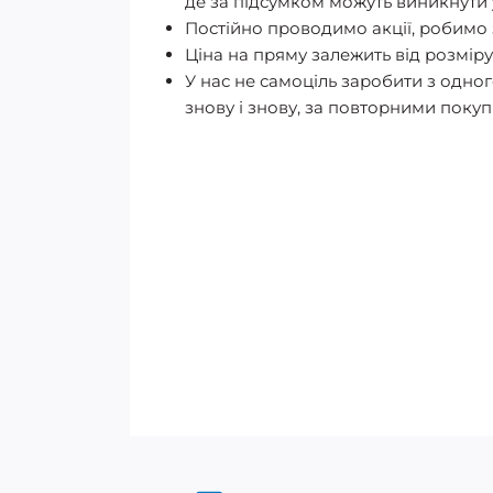
де за підсумком можуть виникнути 
Постійно проводимо акції, робимо 
Ціна на пряму залежить від розміру 
У нас не самоціль заробити з одног
знову і знову, за повторними поку