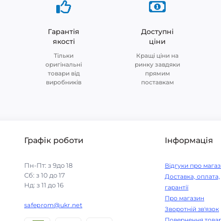
Гарантія
Доступні
якості
ціни
Тільки
Кращі ціни на
оригінальні
ринку завдяки
товари від
прямим
виробників
поставкам
Графік роботи
Інформація
Пн-Пт: з 9до 18
Відгуки про мага
Сб: з 10 до 17
Доставка, оплата,
Нд: з 11 до 16
гарантії
Про магазин
safeprom@ukr.net
Зворотній зв'язок
Повернення това