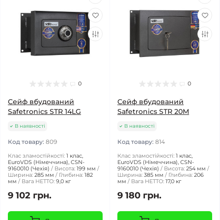
0
0
Сейф вбудований
Сейф вбудований
Safetronics STR 14LG
Safetronics STR 20M
В наявності
В наявності
Код товару:
809
Код товару:
814
Клас зламостійкості:
1 клас,
Клас зламостійкості:
1 клас,
EuroVDS (Німеччина), CSN-
EuroVDS (Німеччина), CSN-
9160010 (Чехія)
Висота:
199 мм
9160010 (Чехія)
Висота:
254 мм
Ширина:
285 мм
Глибина:
182
Ширина:
385 мм
Глибина:
206
мм
Вага НЕТТО:
9,0 кг
мм
Вага НЕТТО:
17,0 кг
9 102 грн.
9 180 грн.