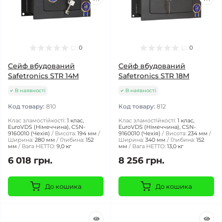
0
0
Сейф вбудований
Сейф вбудований
Safetronics STR 14M
Safetronics STR 18M
В наявності
В наявності
Код товару:
810
Код товару:
812
Клас зламостійкості:
1 клас,
Клас зламостійкості:
1 клас,
EuroVDS (Німеччина), CSN-
EuroVDS (Німеччина), CSN-
9160010 (Чехія)
Висота:
194 мм
9160010 (Чехія)
Висота:
234 мм
Ширина:
280 мм
Глибина:
152
Ширина:
340 мм
Глибина:
152
мм
Вага НЕТТО:
9,0 кг
мм
Вага НЕТТО:
13,0 кг
6 018 грн.
8 256 грн.
До кошика
До кошика