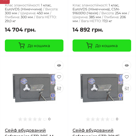
Клас зламостійкості:
1 клас,
Клас зламостійкості:
1 клас,
EuroVDS (Німеччина)
Висота:
EuroVDS (Німеччина), CSN-
300 мм
Ширина:
450 мм
9160010 (Чехія)
Висота:
254 мм
Глибина:
300 мм
Вага НЕТТО:
Ширина:
385 мм
Глибина:
206
29,0 кг
мм
Вага НЕТТО:
17,0 кг
14 704 грн.
14 892 грн.
До кошика
До кошика
0
0
Сейф вбудований
Сейф вбудований