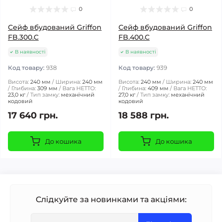
0
0
Сейф вбудований Griffon
Сейф вбудований Griffon
FB.300.C
FB.400.C
В наявності
В наявності
Код товару:
938
Код товару:
939
Висота:
240 мм
Ширина:
240 мм
Висота:
240 мм
Ширина:
240 мм
Глибина:
309 мм
Вага НЕТТО:
Глибина:
409 мм
Вага НЕТТО:
23,0 кг
Тип замку:
механічний
27,0 кг
Тип замку:
механічний
кодовий
кодовий
17 640 грн.
18 588 грн.
До кошика
До кошика
Слідкуйте за новинками та акціями: