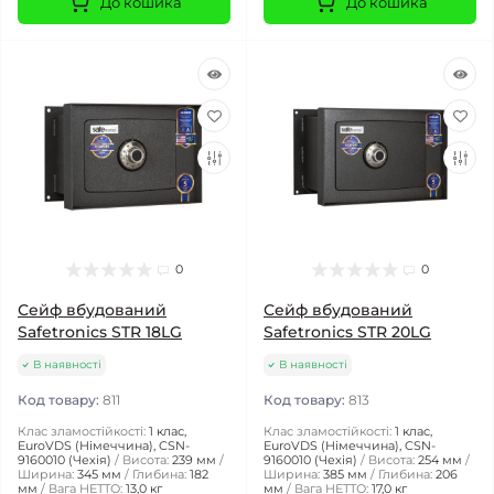
До кошика
До кошика
0
0
Сейф вбудований
Сейф вбудований
Safetronics STR 18LG
Safetronics STR 20LG
В наявності
В наявності
Код товару:
811
Код товару:
813
Клас зламостійкості:
1 клас,
Клас зламостійкості:
1 клас,
EuroVDS (Німеччина), CSN-
EuroVDS (Німеччина), CSN-
9160010 (Чехія)
Висота:
239 мм
9160010 (Чехія)
Висота:
254 мм
Ширина:
345 мм
Глибина:
182
Ширина:
385 мм
Глибина:
206
мм
Вага НЕТТО:
13,0 кг
мм
Вага НЕТТО:
17,0 кг