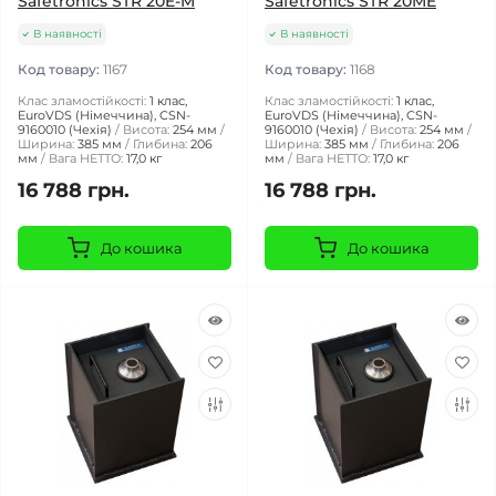
Safetronics STR 20E-M
Safetronics STR 20ME
В наявності
В наявності
Код товару:
1167
Код товару:
1168
Клас зламостійкості:
1 клас,
Клас зламостійкості:
1 клас,
EuroVDS (Німеччина), CSN-
EuroVDS (Німеччина), CSN-
9160010 (Чехія)
Висота:
254 мм
9160010 (Чехія)
Висота:
254 мм
Ширина:
385 мм
Глибина:
206
Ширина:
385 мм
Глибина:
206
мм
Вага НЕТТО:
17,0 кг
мм
Вага НЕТТО:
17,0 кг
16 788 грн.
16 788 грн.
До кошика
До кошика